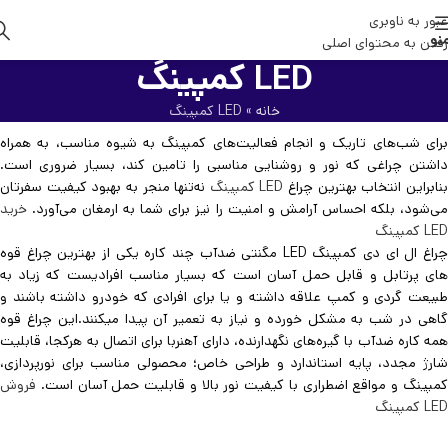
عبور به ناوبری
نو
رفتن به محتوای اصلی
LED کمپینگ
خانه
»
LED کمپینگ
برای شب‌های تاریک و انجام فعالیت‌های کمپینگ به شیوه مناسب، به همراه
داشتن چراغی که نور و روشنایی مناسبی را تامین کند، بسیار ضروری است.
نابراین انتخاب بهترین چراغ
LED کمپینگ
نه‌تنها منجر به بهبود کیفیت سفرتان
می‌شود، بلکه احساس آرامش و امنیت را نیز برای شما به ارمغان می‌آورد.
خرید
LED کمپینگ
چراغ ال ای دی کمپینگ LED مگنتی ضدآب چند کاره یکی از بهترین چراغ قوه
های پرتابل و قابل حمل آسان است که بسیار مناسب افرادیست که زیاد به
طبیعت گردی و کمپ علاقه داشته و یا برای افرادی که خودرو داشته باشند و
گاهی در شب به مشکل خورده و نیاز به تعمیر آن پیدا میکنند.این چراغ قوه
همه کاره ضدآب با گیره‌های نگهدارنده، دارای آهنربا برای اتصال به هرکجا، قابلیت
شارژ مجدد، پایه استاندارد و طراحی خاص؛ محصولی مناسب برای نورپردازی،
کمپینگ و مواقع اضطراری با کیفیت نور بالا و قابلیت حمل آسان است.
فروش
LED کمپینگ