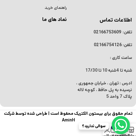
راهنمای خرید
نماد های ما
اطلاعات تماس
تلفن:
02166753609
تلفن:
02166754126
ساعت کاری :
شنبه تا 4شنبه
10 تا 17/30
آدرس : تهران ، خیابان جمهوری ،
نرسیده به پل حافظ ، کوچه لاله
پلاک 7 واحد 5
تمام حقوق برای بیستون الکتریک محفوظ است |
طراحی شده توسط شرکت
AminH
سوالی ندارید؟
0
روشگاه
نوار کناری
علاقه مندی
سبد خرید
حساب کاربری من