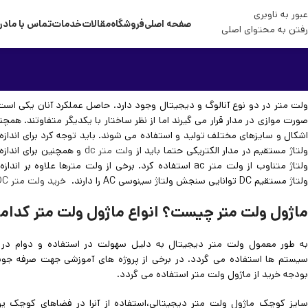
عبور به ناوبری
صفحه اصلی
فروشگاه
مقالات
خدمات
تماس با ما
درب
رفتن به محتوای اصلی
ولت متر در دو نوع آنالوگ و دیجیتال وجود دارد. حاصل عملکرد آنان یکی است
صورت موازی در مدار قرار می گیرند اما از نظر ساختار با یکدیگر متفاوتند. همچن
اشکال و سایزهای مختلف تولید و استفاده می شوند. باید توجه کرد برای اندازه
لتاژ مستقیم در مدار الکتریکی حتما باید از
ولت متر dc
و همچنین برای اندازه
ولتاژ متناوب از ولت متر ac استفاده کرد. برخی از ولت مترها علاوه بر اند
ولتاژ مستقیم DC توانایی سنجش ولتاژ سینوسی AC را دارند.
خرید ولت متر DC
ماژول ولت متر چیست؟ انواع ماژول ولت متر کدامن
به طور معمول ولت متر دیجیتال به دلیل سهولت در استفاده و دوام در 
سیستم ها استفاده می گردد. در برخی از پروژه های آموزشی جهت صرفه جوی
بودجه خرید از ماژول ولت متر استفاده می گردد.
سایز کوچک ماژول ولت متر دیجیتالی،استفاده از آنرا در فضاهای کوچک پرکا