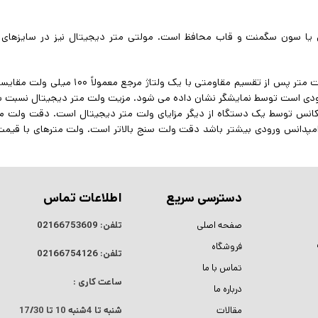
 یا سون سگمنت و قاب محافظ است. مولتی متر دیجیتال نیز در سایزهای 
اساس کار ولت متر DC دیجیتالی بر مبنای مقایسه است. ولتاژ وارد شده به ولت متر پس از تق
رودی است توسط نمایشگر نشان داده می شود. مزیت ولت متر دیجیتال نسبت به 
رکانس توسط یک دستگاه از دیگر مزایای ولت متر دیجیتال است. دقت ولت مت
ه امپدانس ورودی بیشتر باشد دقت ولت سنج بالاتر است. ولت مترهای با قیم
دسترسی سریع
اطلاعات تماس
صفحه اصلی
تلفن:
02166753609
فروشگاه
تلفن:
02166754126
تماس با ما
ساعت کاری :
درباره ما
مقالات
شنبه تا 4شنبه
10 تا 17/30