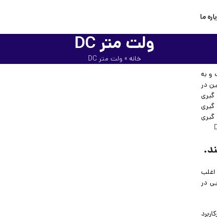
اره ما
ولت متر DC
خانه
»
ولت متر DC
 و به
ین در
 گیری
 گیری
ازه گیری
د.
اغلب
ی در
ربرد