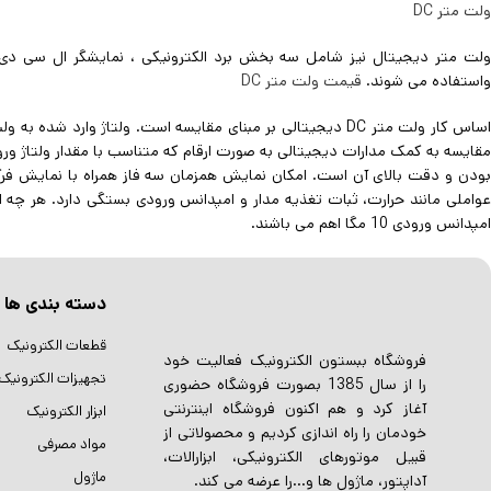
ولت متر DC
ولت متر دیجیتال نیز شامل سه بخش برد الکترونیکی ، نمایشگر ال سی دی
واستفاده می شوند.
قیمت ولت متر DC
مقایسه به کمک مدارات دیجیتالی به صورت ارقام که متناسب با مقدار ولتاژ و
بودن و دقت بالای آن است. امکان نمایش همزمان سه فاز همراه با نمایش ف
عواملی مانند حرارت، ثبات تغذیه مدار و امپدانس ورودی بستگی دارد. هر چ
امپدانس ورودی 10 مگا اهم می باشند.­­­­­
دسته بندی ها
قطعات الکترونیک
فروشگاه ببستون الکترونیک فعالیت خود
تجهیزات الکترونیک
را از سال 1385 بصورت فروشگاه حضوری
آغاز کرد و هم اکنون فروشگاه اینترنتی
ابزار الکترونیک
خودمان را راه اندازی کردیم و محصولاتی از
مواد مصرفی
قبیل موتورهای الکترونیکی، ابزارالات،
ماژول
آداپتور، ماژول ها و…را عرضه می کند.