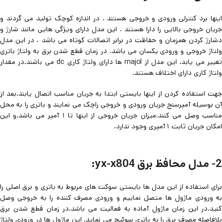
اینها برد کنترلی ورودی و خروجی هستند . در اندازه کوچک تولید می گردند و
جریان خروجی بالایی را دارا هستند . این مدل دارای ویژگی هایی مانند شارژ و
دشارژ کردن همزمان و حفاظت در برابر اتصالات کوتاه می باشد . در این مدل
ولتاژ خروجی و ورودی یکسان می باشد. در زمان قطع شدن برق به ولتاژ باتری
تغییر می یابد. این مدل از majol ها دارای ولتاژ کاری dc می باشند.در مقدار
ولتاژ کاری دارای اختلاف هستند.
جهت استفاده کردن از اینها بایستی ابتدا به جریان مناسب اتصال یابند.بعد از
آن بوسیله آمپرسنج جریان ورودی و خروجی راچک می نمایند و باتری را به محل
مناسب وصل می کنند.میزان جریان خروجی از اینها تا ۱ آمپر می باشد.و این
امکان جریان ثابت ۱ آمپری وجود ندارد.
2- مدل محافظ برق yx-x804:
برای استفاده از این مدل ها بایستی سوکت های مربوط به باتری و برق اصلی را
به ورودی ماژول ها متصل نماییم و ورودی مصرف کننده را به خروجی وصل
کنید.در این زمان ماژول آماده به فعالیت می باشد.در زمان قطع شدن برق
بلافاصله مصرف برق را به باتری سوئیچ می نماید. این ماژول ها در ورودی ولتاژ