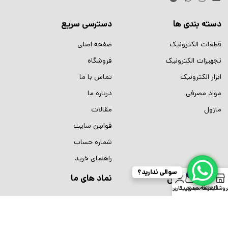
دسته بندی ها
دسترسی سریع
قطعات الکترونیک
صفحه اصلی
تجهیزات الکترونیک
فروشگاه
ابزار الکترونیک
تماس با ما
مواد مصرفی
درباره ما
ماژول
مقالات
قوانین سایت
شماره حساب
راهنمای خرید
سوالی ندارید؟
0
نماد های ما
اطلاعات تماس
روشگاه
فیلترها
علاقه مندی
سبد خرید
حساب کاربری من
تلفن:
02166753609
تلفن:
02166754126