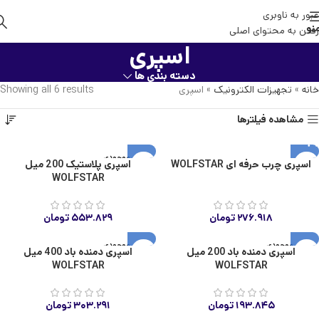
عبور به ناوبری
نو
رفتن به محتوای اصلی
اسپری
دسته بندی ها
خانه
»
تجهیزات الکترونیک
»
اسپری
Showing all 6 results
مشاهده فیلترها
اتمام موجودی
اسپری چرب حرفه ای WOLFSTAR
اسپری پلاستیک 200 میل
WOLFSTAR
۲۷۶.۹۱۸
تومان
۵۵۳.۸۲۹
تومان
اتمام موجودی
اتمام موجودی
اسپری دمنده باد 200 میل
اسپری دمنده باد 400 میل
WOLFSTAR
WOLFSTAR
۱۹۳.۸۴۵
تومان
۳۰۳.۲۹۱
تومان