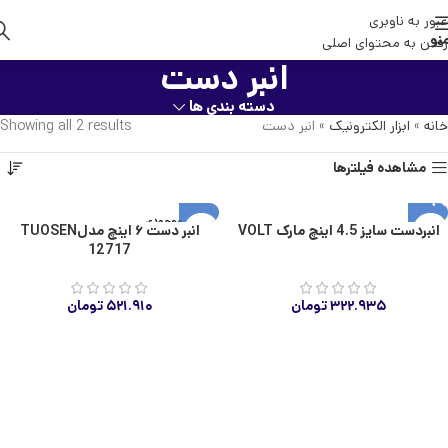
عبور به ناوبری
نو
رفتن به محتوای اصلی
انبر دست
دسته بندی ها
خانه
»
ابزار الکترونیک
»
انبر دست
Showing all 2 results
مشاهده فیلترها
اتمام موجودی
انبردست سایز 4.5 اینچ مارک VOLT
انبر دست ۶ اینچ مدلTUOSEN
12717
۳۲۲.۹۳۵
تومان
۵۲۱.۹۱۰
تومان