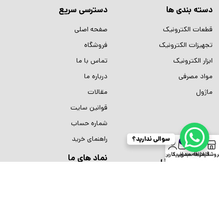
دسته بندی ها
دسترسی سریع
قطعات الکترونیک
صفحه اصلی
تجهیزات الکترونیک
فروشگاه
ابزار الکترونیک
تماس با ما
مواد مصرفی
درباره ما
ماژول
مقالات
قوانین سایت
شماره حساب
راهنمای خرید
سوالی ندارید؟
0
روشگاه
فیلترها
علاقه مندی
سبد خرید
حساب کاربری من
نماد های ما
اطلاعات تماس
تلفن:
02166753609
تلفن:
02166754126