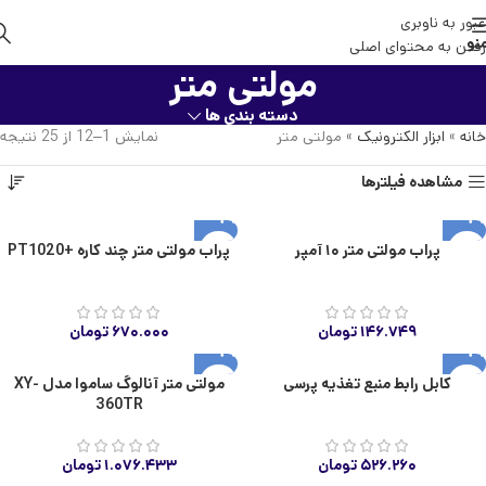
عبور به ناوبری
نو
رفتن به محتوای اصلی
مولتی متر
دسته بندی ها
خانه
»
ابزار الکترونیک
»
مولتی متر
نمایش 1–12 از 25 نتیجه
مشاهده فیلترها
پراب مولتی متر ۱۰ آمپر
پراب مولتی متر چند کاره +PT1020
۱۴۶.۷۴۹
تومان
۶۷۰.۰۰۰
تومان
کابل رابط منبع تغذیه پرسی
مولتی متر آنالوگ ساموا مدل XY-
360TR
۵۲۶.۲۶۰
تومان
۱.۰۷۶.۴۳۳
تومان