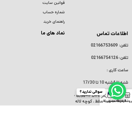
قوانین سایت
شماره حساب
راهنمای خرید
نماد های ما
اطلاعات تماس
تلفن:
02166753609
تلفن:
02166754126
ساعت کاری :
شنبه تا 4شنبه
10 تا 17/30
سوالی ندارید؟
0
آدرس : تهران ، خیابان جمهوری ،
نرسیده به پل حافظ ، کوچه لاله
روشگاه
فیلترها
علاقه مندی
سبد خرید
حساب کاربری من
پلاک 7 واحد 5
تمام حقوق برای بیستون الکتریک محفوظ است |
طراحی شده توسط شرکت
AminH