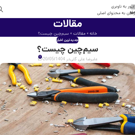
عبور به ناوبری
نو
رفتن به محتوای اصلی
مقالات
خانه
»
مقالات
»
سیم‌چین چیست؟
جدیدترین اخبار
سیم‌چین چیست؟
0
علیرضا علی گلی
در 20/05/1404