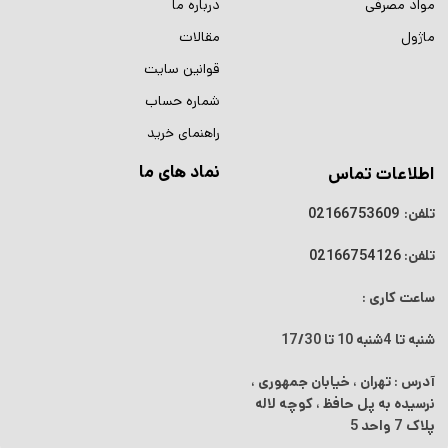
مواد مصرفی
درباره ما
ماژول
مقالات
قوانین سایت
شماره حساب
راهنمای خرید
نماد های ما
اطلاعات تماس
تلفن:
02166753609
تلفن:
02166754126
ساعت کاری :
شنبه تا 4شنبه
10 تا 17/30
آدرس : تهران ، خیابان جمهوری ،
نرسیده به پل حافظ ، کوچه لاله
پلاک 7 واحد 5