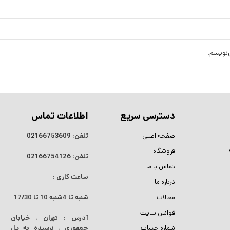
‌نویسم.
دسترسی سریع
اطلاعات تماس
صفحه اصلی
تلفن:
02166753609
فروشگاه
تلفن:
02166754126
تماس با ما
ساعت کاری :
درباره ما
مقالات
شنبه تا 4شنبه
10 تا 17/30
قوانین سایت
آدرس : تهران ، خیابان
شماره حساب
جمهوری ، نرسیده به پل