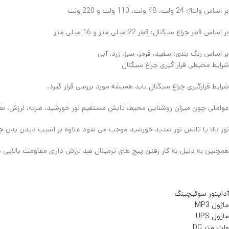
بر اساس ولتاژ: 24 ولت، 48 ولت، 110 ولت و 220 ولت
بر اساس قطر چراغ سیگنال: قطر 22 میلی متر و 16 میلی متر
بر اساس رنگ‌ بندی: سفید، قرمز، سبز، زرد، آبی
شرایط محیطی قرار گیری چراغ سیگنال
شرایط قرارگیری چراغ سیگنال باید همیشه مورد بررسی قرار گیرد.
عواملی چون میزان روشنایی محیط، تابش مستقیم نور خورشید، ضربه، لرزش، نفوذ 
نور بالا یا تابش نور شدید خورشید موجب می شود علاوه بر آسیب دیدن بدن چ
همچنین به دلیل به کار رفتن پیچ های ترمینال ضد لرزش دارای مقاومت بالایی د
آداپتور سوئیچینگ
ماژول MP3
ماژول UPS
ولت متر DC