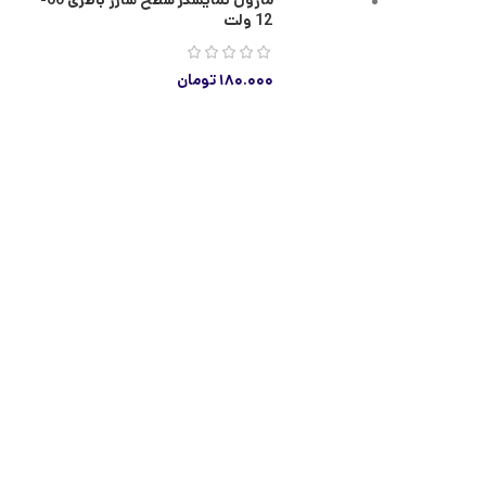
ماژول نمایشگر سطح شارژ باطرى 60-
12 ولت
۱۸۰.۰۰۰
تومان