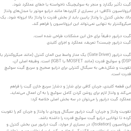
گیت تأثیر بگذارد و منجر به سوئیچینگ ناخواسته یا خطای عملکرد شود.
​ایزولاسیون ناکافی: در بسیاری از کاربردها مانند درایو موتور یا مبدل‌های ولتاژ
بالا، بخش کنترل با ولتاژ پایین باید از بخش قدرت با ولتاژ بالا ایزوله شود. یک
میکروکنترلر به تنهایی نمی‌تواند این ایزولاسیون را فراهم کند.
​گیت درایور دقیقاً برای حل این مشکلات طراحی شده است.
​گیت درایور چیست؟ تعریف، عملکرد و اجزای کلیدی
گیت درایور (Gate Driver) یک مدار واسط بین المان کنترل (مانند میکروکنترلر یا
DSP) و سوئیچ قدرت (مانند MOSFET یا IGBT) است. وظیفه اصلی آن،
تقویت و شکل‌دهی به سیگنال کنترلی برای درایو صحیح و سریع گیت سوئیچ
قدرت است.
​این قطعه کلیدی، جریان کافی برای شارژ و دشارژ سریع خازن گیت را فراهم
می‌کند و ولتاژ لازم برای روشن کردن کامل سوئیچ را به آن اعمال می‌نماید.
عملکرد گیت درایور را می‌توان در سه بخش اصلی خلاصه کرد:
​تقویت ولتاژ و جریان: گیت درایور سیگنال ورودی با ولتاژ و جریان کم را تقویت
کرده تا توانایی درایو گیت سوئیچ قدرت را داشته باشد.
​ایزولاسیون (Isolation): در بسیاری از موارد، گیت درایور بین بخش کنترل و
بخش قدرت، ایزولاسیون الکتریکی ایجاد می‌کند. این ایزولاسیون می‌تواند از