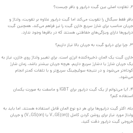
​۲. تفاوت اصلی بین گیت درایور و بافر چیست؟
​بافر فقط سیگنال را تقویت می‌کند اما گیت درایور علاوه بر تقویت، ولتاژ و
جریان مناسب برای شارژ سریع خازن گیت را نیز فراهم می‌کند. همچنین گیت
درایورها دارای ویژگی‌های حفاظتی هستند که در بافرها وجود ندارد.
​۳. چرا برای درایو گیت به جریان بالا نیاز داریم؟
​خازن گیت یک المان ذخیره‌کننده انرژی است. برای تغییر ولتاژ روی خازن، نیاز به
یک جریان شارژ یا دشارژ سریع داریم. هرچه جریان بیشتر باشد، زمان شارژ
کوتاه‌تر می‌شود و در نتیجه سوئیچینگ سریع‌تر و با تلفات کمتر انجام
می‌شود.
​۴. آیا می‌توانم از یک گیت درایور برای IGBT و ماسفت به صورت یکسان
استفاده کنم؟
​بله، اکثر گیت درایورها برای هر دو نوع المان قابل استفاده هستند. اما باید به
ولتاژ مورد نیاز برای روشن کردن کامل (V_GE(on) یا V_GS(on)) و جریان
خروجی گیت درایور دقت کنید.