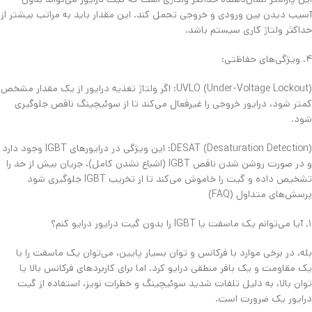
آسیب دیدن بین ورودی و خروجی تحمل کند. این مقدار باید به مراتب بیشتر از
حداکثر ولتاژ کاری سیستم باشد.
​۴. ویژگی‌های حفاظتی:
​UVLO (Under-Voltage Lockout): اگر ولتاژ تغذیه درایور از یک مقدار مشخص
کمتر شود، درایور خروجی را غیرفعال می‌کند تا از سوئیچینگ ناقص جلوگیری
شود.
​DESAT (Desaturation Detection): این ویژگی در درایورهای IGBT وجود دارد
و در صورت روشن شدن ناقص IGBT (اشباع نشدن کامل)، جریان بیش از حد را
تشخیص داده و گیت را خاموش می‌کند تا از تخریب IGBT جلوگیری شود
​پرسش‌های متداول (FAQ)
​۱. آیا می‌توانم یک ماسفت یا IGBT را بدون گیت درایور درایو کنم؟
​بله، در برخی موارد با فرکانس و توان بسیار پایین، می‌توان یک ماسفت را با
یک مقاومت و یک بافر منطقی درایو کرد. اما برای کاربردهای فرکانس بالا یا
توان بالا، به دلیل تلفات شدید سوئیچینگ و خطرات نویز، استفاده از گیت
درایور یک ضرورت است.