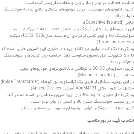
قابلیت حفاظت در برابر ولتاژ پایین و حفاظت از ولتاژ گیت است.
​کاربرد: اینورترهای خورشیدی، درایو موتورهای صنعتی، منابع تغذیه سوئیچینگ
با ولتاژ بالا.
​خازنی (Capacitive-Isolated):
این درایورها از یک خازن کوچک برای انتقال داده استفاده می‌کنند. سرعت
سوئیچینگ بالا و نویز کمتر، از مزایای آن‌هاست. ​مثال:UCC21520 (شرکت
Texas Instruments)
​ویژگی‌ها: یک گیت درایور دو کاناله ایزوله با فناوری ایزولاسیون خازنی است که
تا ۵.۷ کیلوولت ایزولاسیون مقاومت دارد. مناسب برای کاربردهای سوئیچینگ
با فرکانس بالا.
​کاربرد: مبدل‌های DC-DC با فرکانس بالا، اینورترهای خودروهای برقی.
​مغناطیسی (Magnetic-Isolated):
در این روش، سیگنال از طریق یک ترانسفورماتور کوچک (Pulse Transformer)
منتقل می‌شود. ​مثال:ADuM4121 (شرکت Analog Devices)
​ویژگی‌ها: از فناوری iCoupler® برای ایزولاسیون مغناطیسی استفاده می‌کند.
دارای سرعت سوئیچینگ بسیار بالا و ایمنی در برابر نویز است.
​کاربرد: تجهیزات پزشکی، درایو موتورهای سروو، سیستم‌های ارتباطی.
​انتخاب گیت درایور مناسب
انتخاب صحیح گیت درایور، به اندازه انتخاب خود سوئیچ قدرت مهم است. برای