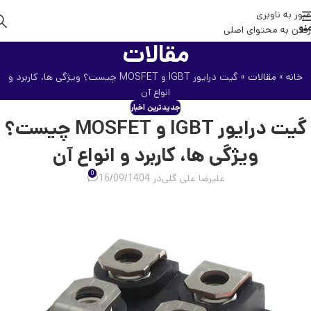
عبور به ناوبری
نو
رفتن به محتوای اصلی
مقالات
خانه
»
مقالات
»
گیت درایور IGBT و MOSFET چیست؟ ویژگی ها، کاربرد و
انواع آن
جدیدترین اخبار
گیت درایور IGBT و MOSFET چیست؟
ویژگی ها، کاربرد و انواع آن
0
علیرضا علی گلی
در 16/09/1404