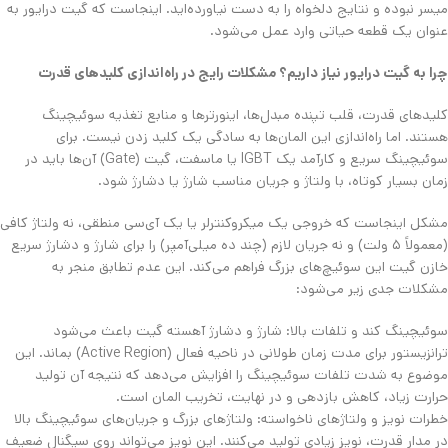
میسر نبوده و نتایج دلخواه را به دست نیاورده‌اید. اینجاست که گیت درایور به
عنوان یک قطعه حیاتی وارد عمل می‌شود.
​چرا به گیت درایور نیاز داریم؟ مشکلات رایج در راه‌اندازی کلیدهای قدرت
کلیدهای قدرت، قلب تپنده مبدل‌ها، اینورترها و منابع تغذیه سوئیچینگ
هستند. اما راه‌اندازی این المان‌ها به سادگی یک کلید زدن نیست. برای
سوئیچینگ سریع و کارآمد یک IGBT یا ماسفت، گیت (Gate) آن‌ها باید در
زمان بسیار کوتاه، با ولتاژ و جریان مناسب شارژ یا دشارژ شود.
​مشکل اینجاست که خروجی یک میکروکنترلر یا یک آی‌سی منطقی، نه ولتاژ کافی
(معمولاً ۵ ولت) و نه جریان لازم (چند ده میلی‌آمپر) را برای شارژ و دشارژ سریع
خازن گیت این سوئیچ‌های بزرگ فراهم می‌کند. این عدم تطابق منجر به
مشکلات جدی زیر می‌شود:
​سوئیچینگ کند و تلفات بالا: شارژ و دشارژ آهسته گیت باعث می‌شود
ترانزیستور برای مدت زمان طولانی در ناحیه فعال (Active Region) بماند. این
موضوع به شدت تلفات سوئیچینگ را افزایش می‌دهد که نتیجه آن تولید
حرارت زیاد، کاهش بازدهی و در نهایت، تخریب المان است.
​خطرات نویز و ولتاژهای ناخواسته: ولتاژهای بزرگ و جریان‌های سوئیچینگ بالا
در مدار قدرت، نویز زیادی تولید می‌کنند. این نویز می‌تواند روی سیگنال ضعیف