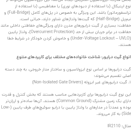
نوع اپتیکال (با استفاده از دیودهای نوری) یا مغناطیسی (با استفاده از
ترانسفورماتور) باشد. این ویژگی به خصوص در پل‌های کامل (Full-Bridge) و
نیم‌پل (Half-Bridge) که گیت‌ها ولتاژهای شناور دارند، حیاتی است.
​حفاظت: بسیاری از گیت درایورهای مدرن دارای ویژگی‌های حفاظتی داخلی مانند
حفاظت در برابر جریان بیش از حد (Overcurrent Protection)، ولتاژ پایین
(Under-Voltage Lockout – UVLO) و خاموش کردن خودکار در شرایط خطا
هستند.
​انواع گیت درایور: شناخت خانواده‌های مختلف برای کاربردهای متنوع
گیت درایورها بر اساس نوع ایزولاسیون و ساختار مدار خروجی، به چند دسته
اصلی تقسیم می‌شوند:
۱. گیت درایورهای غیر ایزوله (Non-Isolated Gate Drivers)
​​این نوع گیت درایورها برای کاربردهایی مناسب هستند که بخش کنترل و قدرت
دارای یک زمین مشترک (Common Ground) هستند. آن‌ها ساده‌تر و ارزان‌تر
بوده و عمدتاً در مدارهای با ولتاژ پایین یا درایو سوئیچ‌های طرف پایین (Low-
Side) به کار می‌روند.
​مثال: IR2110