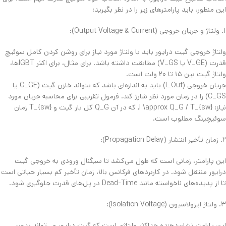
این منظور، باید پارامترهای زیر را در نظر بگیرید:
​۱. ولتاژ و جریان خروجی (Output Voltage & Current):
​ولتاژ خروجی گیت درایور باید با ولتاژ مورد نیاز برای روشن کردن کامل سوئیچ
قدرت (V_GE یا V_GS) مطابقت داشته باشد. برای مثال، برای اکثر IGBTها،
ولتاژ گیت بین ۱۵ تا ۲۰ ولت است.
​جریان خروجی (I_Out) باید به اندازه‌ای باشد که بتواند خازن گیت (C_GE یا
C_GS) را در زمان مورد نظر شارژ کند. فرمول تقریبی برای محاسبه جریان مورد
نیاز: I \approx Q_G / T_{sw}, که در آن Q_G کل بار گیت و T_{sw} زمان
سوئیچینگ مطلوب است.
​۲. زمان تأخیر انتشار (Propagation Delay):
​این پارامتر، زمانی است که طول می‌کشد تا سیگنال ورودی به خروجی گیت
درایور منتقل شود. در کاربردهای فرکانس بالا، زمان تأخیر کم بسیار حیاتی است
تا از پدیده‌های ناخواسته مانند Dead-Time در پل‌های قدرت جلوگیری شود.
​۳. ولتاژ ایزولاسیون (Isolation Voltage):
​این پارامتر نشان‌دهنده حداکثر ولتاژی است که گیت درایور می‌تواند بدون