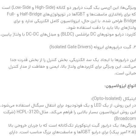
​ویژگی‌ها: این آی‌سی یک گیت درایور دو کاناله (High-Side و Low-Side) است
که برای راه‌اندازی ماسفت‌ها و IGBTها در توپولوژی‌های Half-Bridge و Full-
Bridge طراحی شده. با این حال، ایزولاسیون کامل الکتریکی ندارد و برای
ولتاژهای بالا باید با دقت استفاده شود.
​کاربرد: درایو موتورهای DC براشلس (BLDC) و مبدل‌های DC-DC با ولتاژ پایین.
​۲. گیت درایورهای ایزوله (Isolated Gate Drivers)
​این درایورها با ایجاد یک سد الکتریکی، بخش کنترل را از بخش قدرت جدا
می‌کنند. این ویژگی برای کاربردهای ولتاژ بالا، ایمنی و حفاظت از مدار کنترل
حیاتی است.
​انواع ایزولاسیون:
​اپتیکال (Opto-Isolated):
در این روش، از یک LED و یک فوتودیود برای انتقال سیگنال استفاده می‌شود.
این روش ایزولاسیون بسیار بالایی را فراهم می‌کند. ​مثال:HCPL-3120 (شرکت
Broadcom)
​ویژگی‌ها: یک درایور گیت اپتوکوپلر تک‌کاناله است که با جریان خروجی بالا
(۲.۵ آمپر پیک) برای درایو IGBTها و ماسفت‌های بزرگ مناسب است. دارای