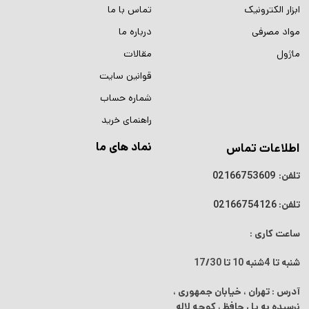
ابزار الکترونیک
تماس با ما
مواد مصرفی
درباره ما
ماژول
مقالات
قوانین سایت
شماره حساب
راهنمای خرید
نماد های ما
اطلاعات تماس
تلفن:
02166753609
تلفن:
02166754126
ساعت کاری :
شنبه تا 4شنبه
10 تا 17/30
آدرس : تهران ، خیابان جمهوری ،
نرسیده به پل حافظ ، کوچه لاله