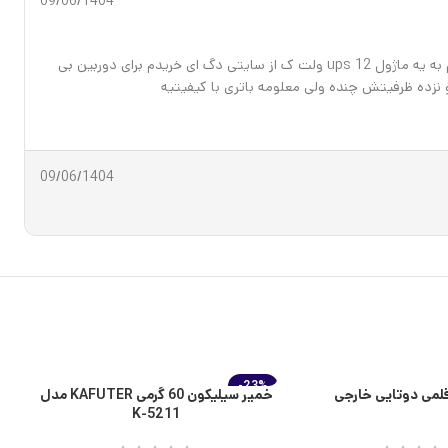
09/06/1404
دو عدد از این مدل باتری گرفتم یکیش برا ماژول ups ۹ ولت ک وصلش کردم به مودم تقریبا ۲ ساعت کار کرد ولتاز مودم هم ۹ ولت ۰/۶ امپر و یکیش رو هم به یه ماژول ups 12 ولت ک از سایتی دگ ای خریدم برای دوربین بی
09/06/1404
-23%
ا
قلمی دوتایی خارجی
خمیر سیلیکون 60 گرمی KAFUTER مدل
اتمام موجودی
K-5211