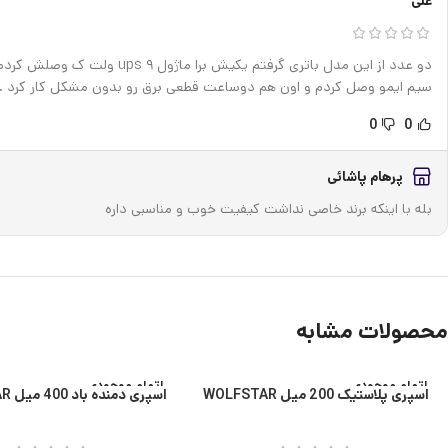
علی
سیم ایمو وصل کردم و اون هم دوساعت قطعی برق رو بدون مشکل کار کرد …فقط نه معلوم کارخونه سازندش چیه و چند c هست ولتا
0
0
پرهام پاشائی
بله با اینکه برند خاصی نداشت کیفیت خوب و مناسبی داره
محصولات مشابه
اتمام موجودی
اتمام موجودی
اسپری پلاستیک 200 میل WOLFSTAR
اسپری دمنده باد 400 میل WOLFSTAR