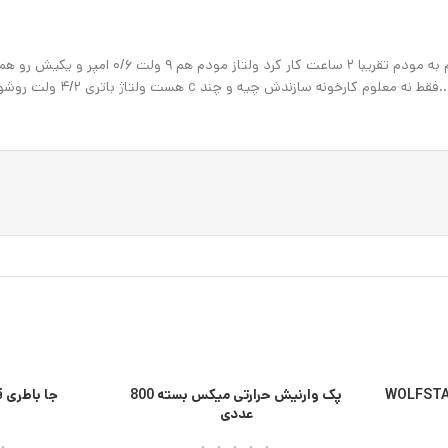
ژ باتری ۴/۲ ولت روشو نزده ظرفیتش چنده ولی معلومه باتری با کیفیتیه
پک وارنیش حرارتی میکس بسته 800
جا باطری 
عددی