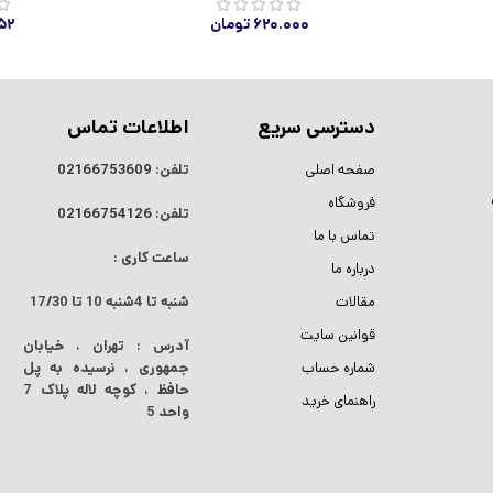
۶۲۰.۰۰۰
تومان
۵۲
دسترسی سریع
اطلاعات تماس
صفحه اصلی
تلفن:
02166753609
فروشگاه
تلفن:
02166754126
تماس با ما
ساعت کاری :
درباره ما
مقالات
شنبه تا 4شنبه
10 تا 17/30
قوانین سایت
آدرس : تهران ، خیابان
شماره حساب
جمهوری ، نرسیده به پل
حافظ ، کوچه لاله پلاک 7
راهنمای خرید
واحد 5