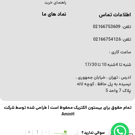
راهنمای خرید
نماد های ما
اطلاعات تماس
تلفن:
02166753609
تلفن:
02166754126
ساعت کاری :
شنبه تا 4شنبه
10 تا 17/30
آدرس : تهران ، خیابان جمهوری ،
نرسیده به پل حافظ ، کوچه لاله
پلاک 7 واحد 5
تمام حقوق برای بیستون الکتریک محفوظ است |
طراحی شده توسط شرکت
AminH
جا باتری
سوالی ندارید؟
4 تایی
0