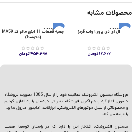
محصولات مشابه
اتمام موجودی
اتمام موجودی
ال ای دی پاور ۱ وات قرمز
جعبه قطعات 11 اینچ مانو کد MA59
(متوسط)
۱۶.۶۲۲
تومان
۴۵۴.۴۹۸
تومان
فروشگاه ببستون الکترونیک فعالیت خود را از سال 1385 بصورت فروشگاه
حضوری آغاز کرد و هم اکنون فروشگاه اینترنتی خودمان را راه اندازی کردیم
و محصولاتی از قبیل موتورهای الکترونیکی، ابزارالات، آداپتور، ماژول ها و…
را عرضه می کند.
بیستون الکترونیک، افتخار این را دارد که در راستای توسعه صنعت