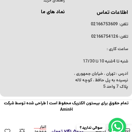
راهنمای خرید
نماد های ما
اطلاعات تماس
تلفن:
02166753609
تلفن:
02166754126
ساعت کاری :
شنبه تا 4شنبه
10 تا 17/30
آدرس : تهران ، خیابان جمهوری ،
نرسیده به پل حافظ ، کوچه لاله
پلاک 7 واحد 5
تمام حقوق برای بیستون الکتریک محفوظ است |
طراحی شده توسط شرکت
AminH
خمیر فلاکس
در
لیوانی (آبی)
انبار
سوالی ندارید؟
0
۷۴۱.۵۴۵
تومان
AMTECH
موجود