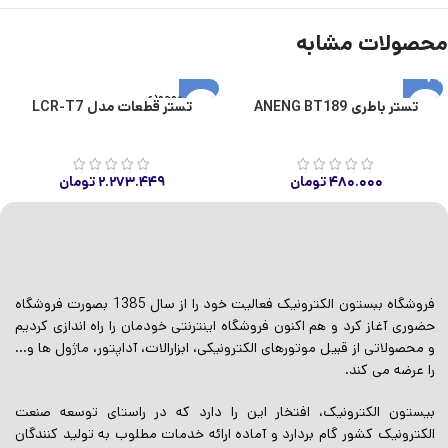
محصولات مشابه
اتمام موجودی
تستر باطری ANENG BT189
تستر قطعات مدل LCR-T7
۴۸۰.۰۰۰
تومان
۲.۲۷۳.۴۴۹
تومان
فروشگاه ببستون الکترونیک فعالیت خود را از سال 1385 بصورت فروشگاه
حضوری آغاز کرد و هم اکنون فروشگاه اینترنتی خودمان را راه اندازی کردیم
و محصولاتی از قبیل موتورهای الکترونیکی، ابزارالات، آداپتور، ماژول ها و…
را عرضه می کند.
بیستون الکترونیک، افتخار این را دارد که در راستای توسعه صنعت
الکترونیک کشور گام بردارد و آماده ارائه خدمات مطلوب به تولید کنندگان