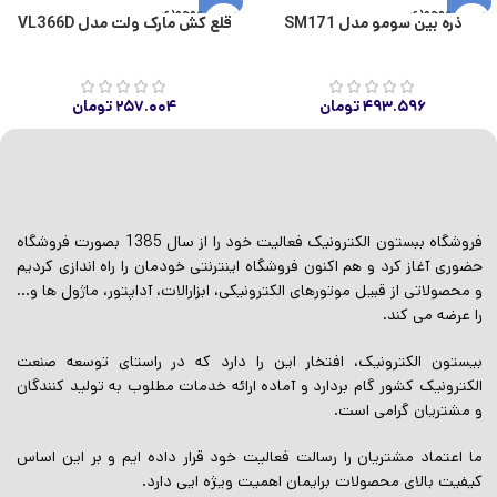
اتمام موجودی
اتمام موجودی
ذره بین سومو مدل SM171
قلع کش مارک ولت مدل VL366D
۴۹۳.۵۹۶
تومان
۲۵۷.۰۰۴
تومان
فروشگاه ببستون الکترونیک فعالیت خود را از سال 1385 بصورت فروشگاه
حضوری آغاز کرد و هم اکنون فروشگاه اینترنتی خودمان را راه اندازی کردیم
و محصولاتی از قبیل موتورهای الکترونیکی، ابزارالات، آداپتور، ماژول ها و…
را عرضه می کند.
بیستون الکترونیک، افتخار این را دارد که در راستای توسعه صنعت
الکترونیک کشور گام بردارد و آماده ارائه خدمات مطلوب به تولید کنندگان
و مشتریان گرامی است.
ما اعتماد مشتریان را رسالت فعالیت خود قرار داده ایم و بر این اساس
کیفیت بالای محصولات برایمان اهمیت ویژه ایی دارد.