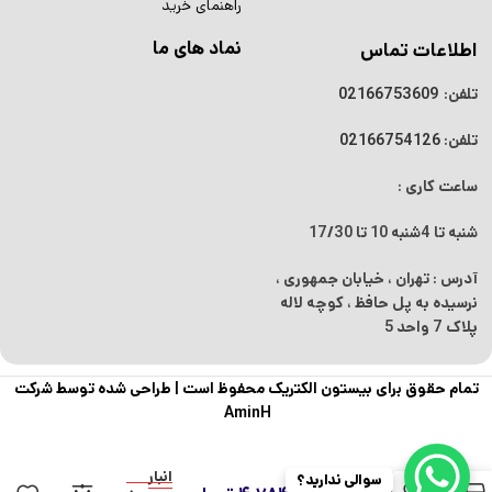
راهنمای خرید
نماد های ما
اطلاعات تماس
تلفن:
02166753609
تلفن:
02166754126
ساعت کاری :
شنبه تا 4شنبه
10 تا 17/30
آدرس : تهران ، خیابان جمهوری ،
نرسیده به پل حافظ ، کوچه لاله
پلاک 7 واحد 5
تمام حقوق برای بیستون الکتریک محفوظ است |
طراحی شده توسط شرکت
AminH
ماژول آمپلی
فایر صوتی
در
بلوتوث دار دو
انبار
سوالی ندارید؟
0