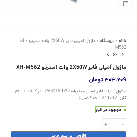
بزرگنمایی تصویر
خانه
»
فروشگاه
»
ماژول آمپلی فایر 2X50W وات استریو XH-
M562
ماژول آمپلی فایر 2X50W وات استریو XH-M562
۳۰۴.۶۰۹
تومان
ماژول آمپلی فایر استریو با تراشه TPA3116-D2 دوکاناله با ولتاژ
کاری 12 تا 24 ولت کلاس D
موجود در انبار
افزودن به سبد خرید