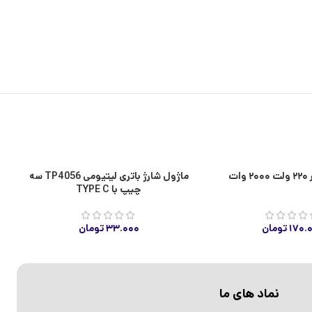
ا
ات
ماژول شارژ باتری لیتیومی TP4056 سه
چیپ با TYPE C
۱۷۰.
تومان
۳۳.۰۰۰
تومان
نماد های ما