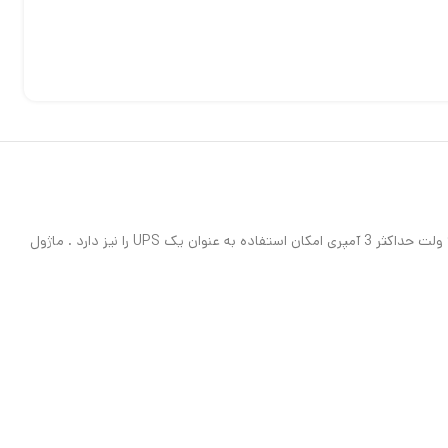
ماژول LX-2BUPS در واقع یک شارژر و UPS می باشد که مناسب استفاده باتری‌های لیتیومی سایز 18650 سر تخت می باشد این ماژول با دارا بودن خروجی 9 ولت حداکثر 3 آمپری امکان استفاده به عنوان یک UPS را نیز دارد . ماژول