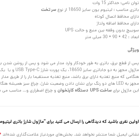
توان نامی: حداکثر 15 وات
باتری مناسب : لیتیوم یون سایز 18650 از نوع
سر تخت
دارای محافظ اتصال کوتاه
دارای محافظ اضافه ولتاژ
سوییچ بدون وقفه بین منبع و حالت UPS
ابعاد : 42 * 90 * 30 میلی متر
ویژگی
پس از قطع برق، باتری به طور خودکار وارد مدار می شود و پس از روشن شدن برق
ماژول مجهز به دو جاباتری سایز 18650، یک پورت شارژ USB Type-C و یا یک ورودی مستقیم 5 ولت DC برای شارژ باتری لیتیومی است.
هنگامی که منبع تغذیه دارای برق باشد، منبع تغذیه مستقیما بار را از طریق مدار
مجهز به LED های دو رنگ برای نشان دادن وضعیت شارژ، چراغ سبز همیشه هنگام شارژ کامل روشن است و شارژ به طور خودکار متوقف می شود.
این ماژول برای
ساخت UPS دستگاه کارتخوان
و چراغ اضطراری و… مناسب می ب
اولین نفری باشید که دیدگاهی را ارسال می کنید برای “ماژول شارژ باتری لیتیومی 2 سل با خروجی 9 ولت 3 آمپر مناسب UPS مدل -2BUPS
*
نشانی ایمیل شما منتشر نخواهد شد.
بخش‌های موردنیاز علامت‌گذاری شده‌اند