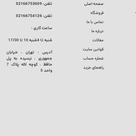
صفحه اصلی
تلفن:
02166753609
فروشگاه
تلفن:
02166754126
تماس با ما
ساعت کاری :
درباره ما
مقالات
شنبه تا 4شنبه
10 تا 17/30
قوانین سایت
آدرس : تهران ، خیابان
شماره حساب
جمهوری ، نرسیده به پل
حافظ ، کوچه لاله پلاک 7
راهنمای خرید
واحد 5