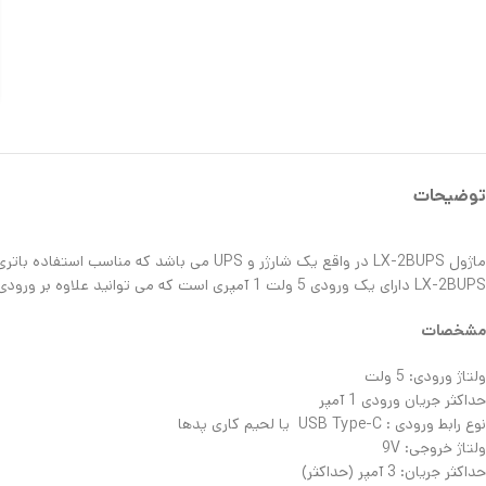
توضیحات
LX-2BUPS دارای یک ورودی 5 ولت 1 آمپری است که می توانید علاوه بر ورودی USB Type-C از پد های موجود لحیم کاری نیز انجام دهید .
مشخصات
ولتاژ ورودی: 5 ولت
حداکثر جریان ورودی 1 آمپر
نوع رابط ورودی : USB Type-C یا لحیم کاری پدها
ولتاژ خروجی: 9V
حداکثر جریان: 3 آمپر (حداکثر)