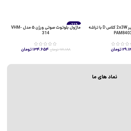
-21%
ا
ماژول آمپلی فایر 2x3W کلاس D با تراشه
ماژول بلوتوث صوتی ورژن ۵ مدل VHM-
اتمام موجودی
314
PAM840
۲۹.۱
تومان
۱۳۴.۶۵۴
تومان
۱۷۱.۱۸۸
تومان
نماد های ما