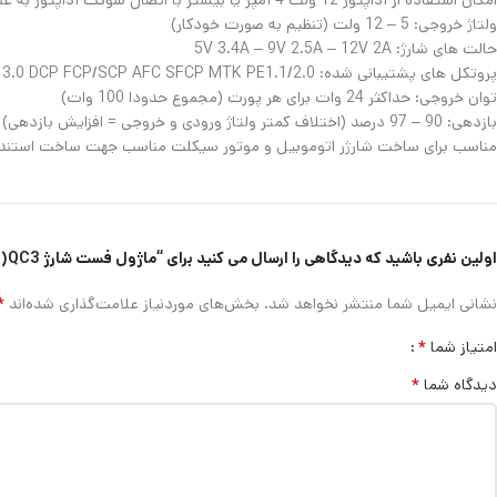
امکان استفاده از آداپتور 12 ولت 4 آمپر یا بیشتر با اتصال سوکت آداپتور به عنوان ورودی بدون نیاز به لحیم کاری
ولتاژ خروجی: 5 – 12 ولت (تنظیم به صورت خودکار)
حالت های شارژ: 5V 3.4A – 9V 2.5A – 12V 2A
پروتکل های پشتیبانی شده: QC 2.0/QC 3.0 DCP FCP/SCP AFC SFCP MTK PE1.1/2.0
توان خروجی: حداکثر 24 وات برای هر پورت (مجموع حدودا 100 وات)
بازدهی: 90 – 97 درصد (اختلاف کمتر ولتاژ ورودی و خروجی = افزایش بازدهی)
مناسب برای ساخت شارژر اتوموبیل و موتور سیکلت مناسب جهت ساخت استند 
اولین نفری باشید که دیدگاهی را ارسال می کنید برای “ماژول فست شارژ QC3(4 پورت) مدل AJ-27-4L”
*
نشانی ایمیل شما منتشر نخواهد شد.
بخش‌های موردنیاز علامت‌گذاری شده‌اند
*
امتیاز شما
*
دیدگاه شما