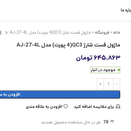
اره ما
خانه
»
فروشگاه
»
ماژول فست شارژ QC3(4 پورت) مدل AJ-27-4L
ماژول فست شارژ QC3(4 پورت) مدل AJ-27-4L
۶۴۵.۸۶۳
تومان
موجود در انبار
افزودن به س
برای مقایسه اضافه کنید
افزودن به علاقه مندی
78
نفر در حال مشاهده محصول هستند