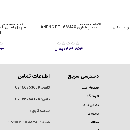
اتمام موجودی
اتمام موجودی
پخش کننده MP3 بلوتوثی ۱۲ ولت مدل
تستر باطری ANENG BT168MAX
3
۴۷۹.۷۵۴
تومان
۳۳
دسترسی سریع
اطلاعات تماس
صفحه اصلی
تلفن:
02166753609
فروشگاه
تلفن:
02166754126
تماس با ما
ساعت کاری :
درباره ما
مقالات
شنبه تا 4شنبه
10 تا 17/30