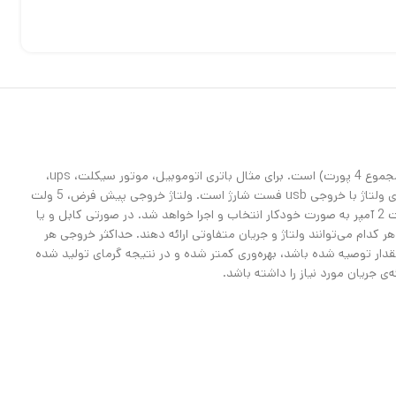
کاربرد ماژول XFW-KC42-4 ، ساخت شارژر فست شارژ 24 واتی چهار پورت با اتصال آن به یک منبع با ولتاژ بین 6 تا 32 ولت (دارای حداقل توان 96 وات برای مجموع 4 پورت) است. برای مثال باتری اتوموبیل، موتور سیکلت، ups،
شارژر لپتاپ و یا آداپتور 12 ولت 4 آمپر به بالا. دقت کنید که این ماژول توان شارژ باتری لیتیومی و … را ندارد و مناسب ساخت پاوربانک نیست و صرفا کاهنده‌ی ولتاژ با خروجی usb فست شارژ است. ولتاژ خروجی پیش فرض، 5 ولت
است و در صورتی که کابل و دستگاه های متصل شده از پروتکل های فست شارژ پشتیبانی کنند، یکی از حالت های 5 ولت 3.4 آمپر، 9 ولت 2.5 آمپر و یا 12 ولت 2 آمپر به صورت خودکار انتخاب و اجرا خواهد شد. در صورتی کابل و یا
اژ 5 ولت و جریان تا حداکثر 3.4 آمپر با توجه به توان دستگاه شما اعمال خواهد شد. خروجی های usb مجزا هستند و هر کدام می‌توانند ولتاژ و جریان متفاوتی ارائه دهند. حداکثر خروجی هر
ده و ولتاژ توصیه شده، 12 تا 15 ولت است. هر چه ولتاژ ورودی بالاتر از مقدار توصیه شده باشد، بهره‌وری کمتر شده و در نتیجه گرمای تولید شده
ی جریان مورد نیاز را داشته باشد.