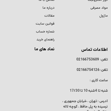
مواد مصرفی
درباره ما
ماژول
مقالات
قوانین سایت
شماره حساب
راهنمای خرید
نماد های ما
اطلاعات تماس
تلفن:
02166753609
تلفن:
02166754126
ساعت کاری :
شنبه تا 4شنبه
10 تا 17/30
آدرس : تهران ، خیابان جمهوری ،
نرسیده به پل حافظ ، کوچه لاله