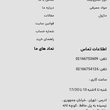
مواد مصرفی
درباره ما
ماژول
مقالات
قوانین سایت
شماره حساب
راهنمای خرید
نماد های ما
اطلاعات تماس
تلفن:
02166753609
تلفن:
02166754126
ساعت کاری :
شنبه تا 4شنبه
10 تا 17/30
آدرس : تهران ، خیابان جمهوری ،
نرسیده به پل حافظ ، کوچه لاله