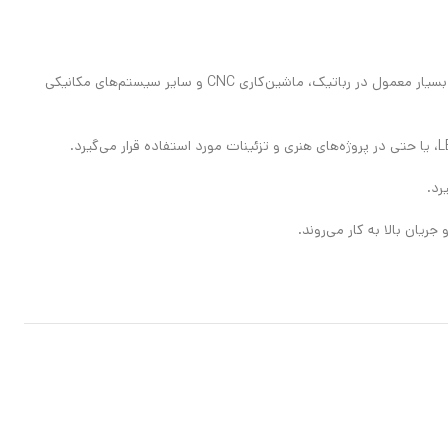
ماژول PWM برای کنترل سرعت موتورها استفاده می‌شود. با تغییر پهنای پالس PWM، می‌توانید سرعت موتور را تنظیم کنید. این کاربرد بسیار معمول در رباتیک، ماشین‌کاری CNC و سایر سیستم‌های مکانیکی