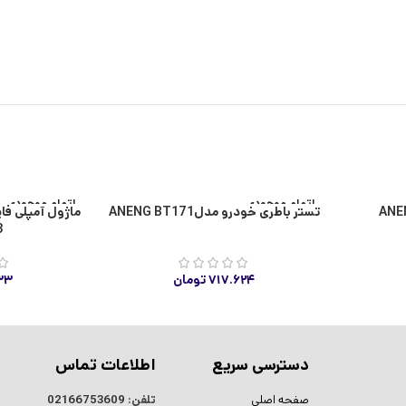
اتمام موجودی
اتمام موجودی
تستر باطری خودرو مدلANENG BT171
3
۷۱۷.۶۲۴
تومان
۳۳
دسترسی سریع
اطلاعات تماس
صفحه اصلی
تلفن:
02166753609