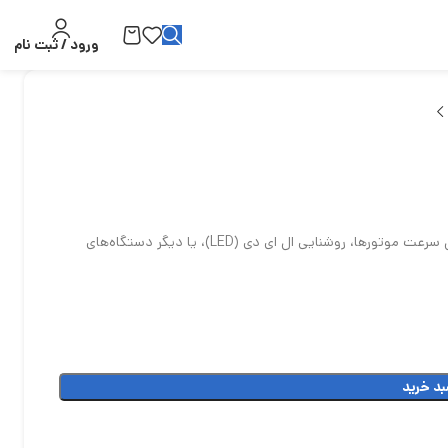
ورود / ثبت نام
ماژول PWM (مدولاسیون پهنای پالس) با جریان 5 آمپر معمولاً برای کنترل سرعت موتورها، روشنایی ال ای دی (LED)، یا دیگر دستگاه‌های
بد خرید