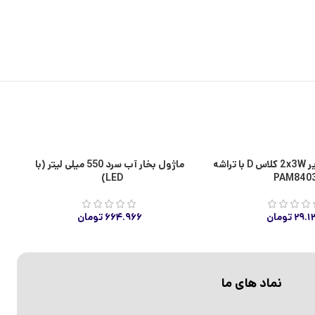
ا
ماژول آمپلی فایر 2x3W کلاس D با تراشه
ماژول بخار آب سرد 550 میلی لیتر (با
LED)
PAM840
۲۹.۱
تومان
۶۶۴.۹۶۶
تومان
نماد های ما