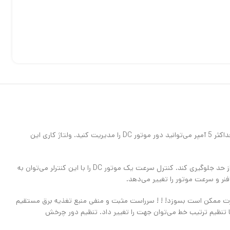
ماژول کنترل دور موتور DC با خروجی (PWM (5A یک ماژول بسیار پر کاربرد در رباتیک و صنایع مختلف می‌باشد. با استفاده از این ماژول و توان جریان دهی حداکثر 5 آمپر می‌توانید دور موتور DC را مدیریت کنید. ولتاژ کاری این
این کنترلر با یک مدار با کیفیت بالا می باشد که طول عمر خوبی دارد. با یک فیوز مجهز شده است تا از سوختن کنترل کننده سرعت به دلیل جریان کشی بیش از حد جلوگیری کند. کنترل سرعت یک موتور DC را با این کنترلر می‌توان به
نر و سرعت موتور را تغییر می‌دهد.
ناوب (به عنوان مثال: برق خانگی 220 ولت AC) متصل نمی‌شود، در غیر این صورت ممکن است بسوزد! ! ! سرراست مثبت و منفی منبع تغذیه برق مستقیم
ا تنظیم ترتیب خط می‌توان جهت را تغییر داد. تنظیم دور چرخش