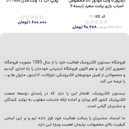
آرمیچر 6 ولت موتور DC مخصوص
پمپ آب 12 ولت مدل JT-500
اتمام موجودی
اسباب بازی پشت سفید (بسته 5
عددی)
کد کالا:
28
۱.۶۰۰.۰۰۰
تومان
۹۰.۶۷۸
تومان
۱۴۵.۶۳۹
تومان
فروشگاه ببستون الکترونیک فعالیت خود را از سال 1385 بصورت فروشگاه
حضوری آغاز کرد و هم اکنون فروشگاه اینترنتی خودمان را راه اندازی کردیم
و محصولاتی از قبیل موتورهای الکترونیکی، ابزارالات، آداپتور، ماژول ها و…
را عرضه می کند.
بیستون الکترونیک، افتخار این را دارد که در راستای توسعه صنعت
الکترونیک کشور گام بردارد و آماده ارائه خدمات مطلوب به تولید کنندگان
و مشتریان گرامی است.
ما اعتماد مشتریان را رسالت فعالیت خود قرار داده ایم و بر این اساس
کیفیت بالای محصولات برایمان اهمیت ویژه ایی دارد.