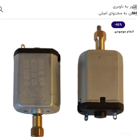
عبور به ناوبری
نو
رفتن به محتوای اصلی
-46%
اتمام موجودی