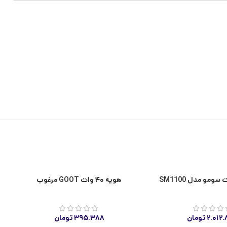
ا
هویه ۴۰ وات GOOT مرغوب
۲.۰۱۲
تومان
۳۹۵.۳۸۸
تومان