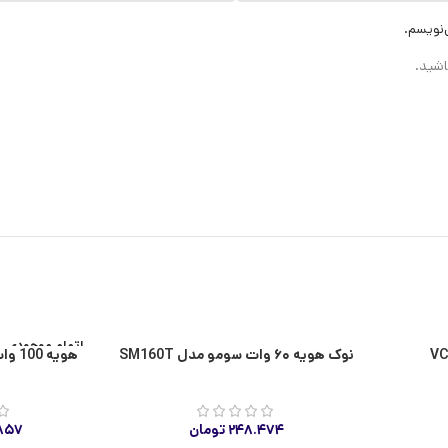
‌نویسم.
اشید.
اتمام موجودی
نوک هویه ۶۰ وات سومو مدل SM160T
هویه 100 وات سومو مدل SM1100
۲۴۸.۴۷۴
تومان
.۸۵۷