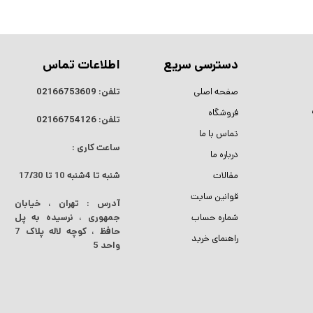
دسترسی سریع
اطلاعات تماس
صفحه اصلی
تلفن:
02166753609
فروشگاه
تلفن:
02166754126
تماس با ما
ساعت کاری :
درباره ما
مقالات
شنبه تا 4شنبه
10 تا 17/30
قوانین سایت
آدرس : تهران ، خیابان
شماره حساب
جمهوری ، نرسیده به پل
حافظ ، کوچه لاله پلاک 7
راهنمای خرید
واحد 5