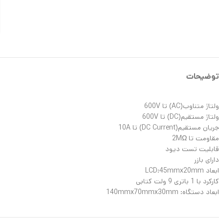
توضیحات
ولتاژ متناوب(AC) تا 600V
ولتاژ مستقیم(DC) تا 600V
جریان مستقیم(DC Current) تا 10A
مقاومت تا 2MΩ
قابلیت تست دیود
دارای بازر
ابعاد LCD:45mmx20mm
کارکرد با 1 باتری 9 ولت کتابی
ابعاد دستگاه: 140mmx70mmx30mm