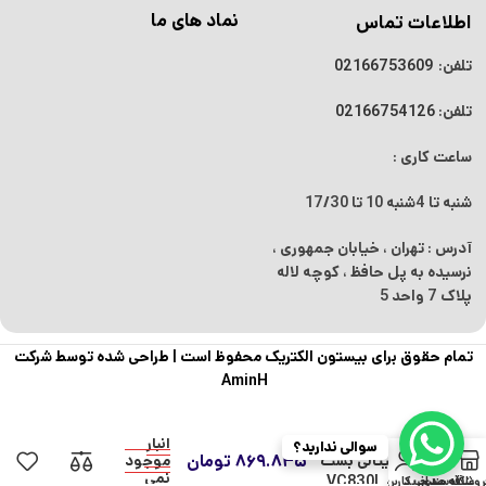
نماد های ما
اطلاعات تماس
تلفن:
02166753609
تلفن:
02166754126
ساعت کاری :
شنبه تا 4شنبه
10 تا 17/30
آدرس : تهران ، خیابان جمهوری ،
نرسیده به پل حافظ ، کوچه لاله
پلاک 7 واحد 5
تمام حقوق برای بیستون الکتریک محفوظ است |
طراحی شده توسط شرکت
AminH
در
مولتی متر
انبار
سوالی ندارید؟
0
۸۶۹.۸۴۵
تومان
دیجیتالی بست
موجود
نمی
مدل VC830L
روشگاه
علاقه مندی
سبد خرید
حساب کاربری من