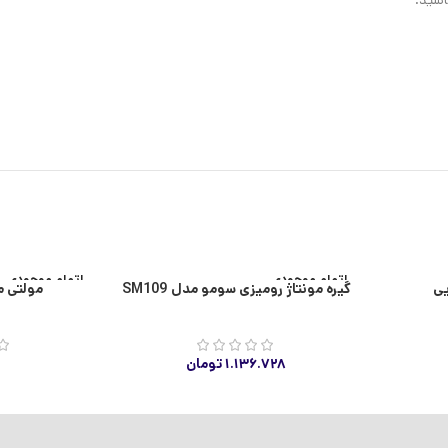
اتمام موجودی
اتمام موجودی
گیره مونتاژ رومیزی سومو مدل SM109
مولتی متر
۱.۱۳۶.۷۲۸
تومان