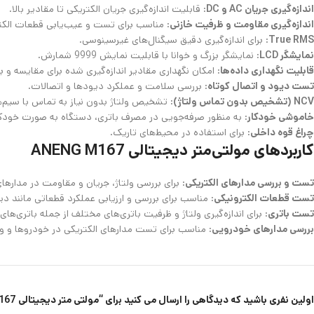
اندازه‌گیری جریان AC و DC
: قابلیت اندازه‌گیری جریان الکتریکی تا مقادیر بالا.
اندازه‌گیری مقاومت و ظرفیت خازنی
: مناسب برای تست و عیب‌یابی قطعات الکت
True RMS
: برای اندازه‌گیری دقیق سیگنال‌های غیرسینوسی.
نمایشگر LCD
: نمایشگر بزرگ و خوانا با قابلیت نمایش 9999 شمارش.
قابلیت نگهداری داده‌ها
: امکان نگهداری مقادیر اندازه‌گیری شده برای مقایسه و ب
تست دیود و اتصال کوتاه
: بررسی سلامت و عملکرد دیودها و اتصالات.
NCV (تشخیص بدون تماس ولتاژ)
: تشخیص ولتاژ بدون نیاز به تماس با سیم‌ه
خاموشی خودکار
: به منظور صرفه‌جویی در مصرف باتری، دستگاه به صورت خود
چراغ قوه داخلی
: برای استفاده در محیط‌های تاریک.
کاربردهای مولتی‌متر دیجیتالی ANENG M167
تست و بررسی مدارهای الکتریکی
: برای بررسی ولتاژ، جریان و مقاومت در مدارهای
تست قطعات الکترونیکی
: مناسب برای بررسی و ارزیابی عملکرد قطعاتی مانند دی
تست باتری
: برای اندازه‌گیری ولتاژ و ظرفیت باتری‌های مختلف از جمله باتری‌های
بررسی مدارهای خودرویی
: مناسب برای تست مدارهای الکتریکی در خودروها و و
اولین نفری باشید که دیدگاهی را ارسال می کنید برای “مولتی متر دیجیتالی ANENG M167”