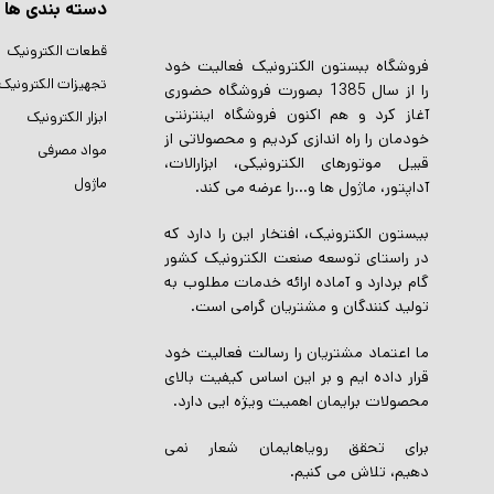
دسته بندی ها
قطعات الکترونیک
فروشگاه ببستون الکترونیک فعالیت خود
تجهیزات الکترونیک
را از سال 1385 بصورت فروشگاه حضوری
آغاز کرد و هم اکنون فروشگاه اینترنتی
ابزار الکترونیک
خودمان را راه اندازی کردیم و محصولاتی از
مواد مصرفی
قبیل موتورهای الکترونیکی، ابزارالات،
ماژول
آداپتور، ماژول ها و…را عرضه می کند.
بیستون الکترونیک، افتخار این را دارد که
در راستای توسعه صنعت الکترونیک کشور
گام بردارد و آماده ارائه خدمات مطلوب به
تولید کنندگان و مشتریان گرامی است.
ما اعتماد مشتریان را رسالت فعالیت خود
قرار داده ایم و بر این اساس کیفیت بالای
محصولات برایمان اهمیت ویژه ایی دارد.
برای تحقق رویاهایمان شعار نمی
دهیم، تلاش می کنیم.