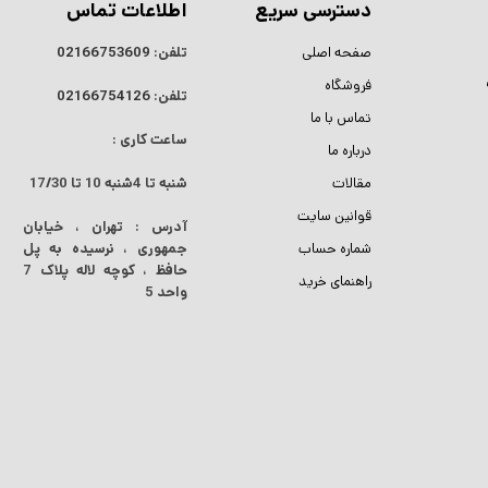
دسترسی سریع
اطلاعات تماس
صفحه اصلی
تلفن:
02166753609
فروشگاه
تلفن:
02166754126
تماس با ما
ساعت کاری :
درباره ما
مقالات
شنبه تا 4شنبه
10 تا 17/30
قوانین سایت
آدرس : تهران ، خیابان
شماره حساب
جمهوری ، نرسیده به پل
حافظ ، کوچه لاله پلاک 7
راهنمای خرید
واحد 5