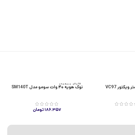
اتمام موجودی
ا
 ویکتور VC97
نوک هویه ۴۰ وات سومو مدل SM140T
۱۸۶.۳۵۷
تومان