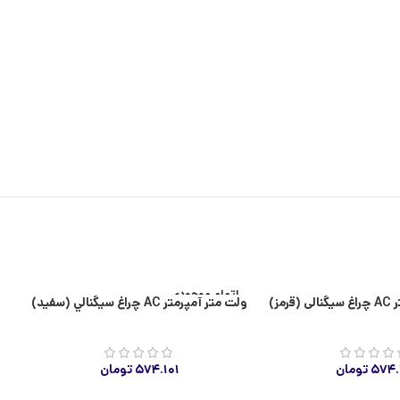
اتمام موجودی
مز)
ولت متر آمپرمتر AC چراغ سيگنالي (سفید)
۵۷۴.
تومان
۵۷۴.۱۰۱
تومان