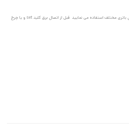
در حالت عادی اگر ماژول را به یک منبع تغذیه در بازه قید شده متصل نمایید ولتاژ باتری به همراه درصد نمایان میگردد . اما اگر برای باتری های چند سل در مدل باتری مختلف استفاده می نمایید قبل از اتصال برق کلید set و یا چرخ