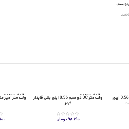
‌نویسم.
اشید.
اتمام موجودی
اتمام موجودی
ولت متر DC (آبی) دو سیمه 0.56 اینچ
ولت متر DC دو سیم 0.56 اینچ پنلی قابدار
ولت متر آمپر متر AC چراغ سیگنالی (قر
قرمز
۹۸.۱۹۰
تومان
۱۰۱