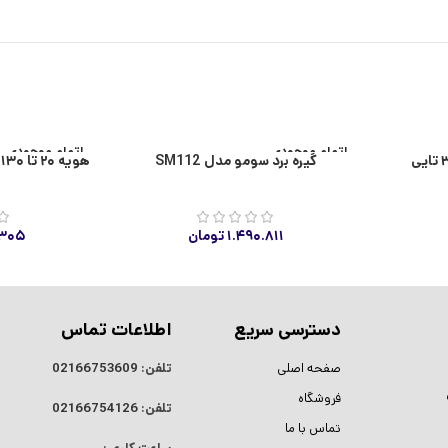
اتمام موجودی
اتمام موجودی
گیره برد سومو مدل SM112
هویه ۲۰ تا ۱۳۰ وات سومو مدل SM119
۱.۴۹۰.۸۱۱
تومان
.۳۰۵
دسترسی سریع
اطلاعات تماس
صفحه اصلی
تلفن:
02166753609
فروشگاه
تلفن:
02166754126
تماس با ما