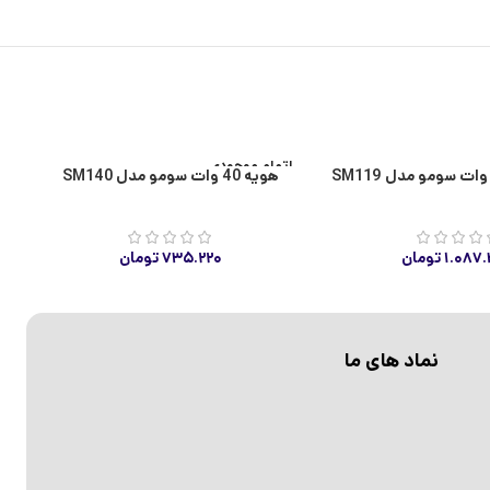
اتمام موجودی
ا
هویه 40 وات سومو مدل SM140
۱.۰۸۷
تومان
۷۳۵.۲۲۰
تومان
نماد های ما