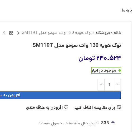
اره ما
خانه
»
فروشگاه
»
نوک هویه 130 وات سومو مدل SM119T
نوک هویه 130 وات سومو مدل SM119T
۲۴۰.۵۲۴
تومان
موجود در انبار
افزودن به س
برای مقایسه اضافه کنید
افزودن به علاقه مندی
333
نفر در حال مشاهده محصول هستند