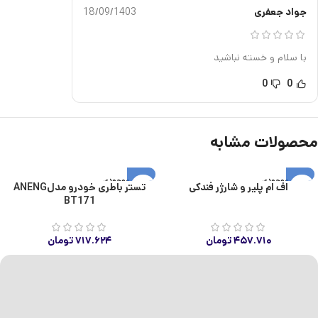
جواد جعفری
18/09/1403
با سلام و خسته نباشید
0
0
محصولات مشابه
اتمام موجودی
اتمام موجودی
اف ام پلیر و شارژر فندکی
تستر باطری خودرو مدلANENG
BT171
۴۵۷.۷۱۰
تومان
۷۱۷.۶۲۴
تومان