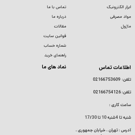
ابزار الکترونیک
تماس با ما
مواد مصرفی
درباره ما
ماژول
مقالات
قوانین سایت
شماره حساب
راهنمای خرید
نماد های ما
اطلاعات تماس
تلفن:
02166753609
تلفن:
02166754126
ساعت کاری :
شنبه تا 4شنبه
10 تا 17/30
آدرس : تهران ، خیابان جمهوری ،