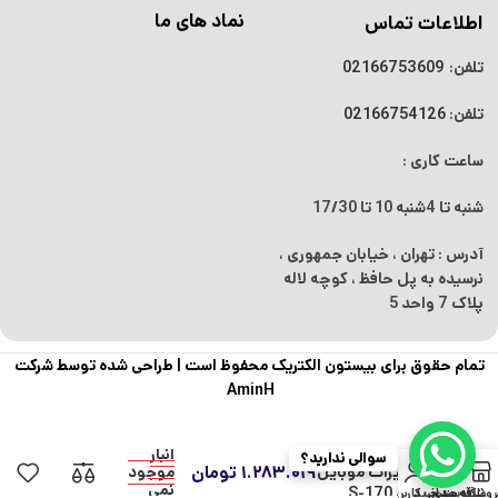
نماد های ما
اطلاعات تماس
تلفن:
02166753609
تلفن:
02166754126
ساعت کاری :
شنبه تا 4شنبه
10 تا 17/30
آدرس : تهران ، خیابان جمهوری ،
نرسیده به پل حافظ ، کوچه لاله
پلاک 7 واحد 5
تمام حقوق برای بیستون الکتریک محفوظ است |
طراحی شده توسط شرکت
AminH
در
پد نسوز
انبار
سوالی ندارید؟
0
۱.۲۸۳.۰۱۹
تومان
تعمیرات موبایل
موجود
نمی
مدل S-170
روشگاه
علاقه مندی
سبد خرید
حساب کاربری من