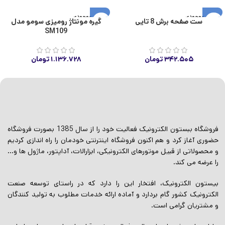
اتمام موجودی
اتمام موجودی
ست صفحه برش 8 تایی
گیره مونتاژ رومیزی سومو مدل
SM109
۳۴۲.۵۰۵
تومان
۱.۱۳۶.۷۲۸
تومان
فروشگاه ببستون الکترونیک فعالیت خود را از سال 1385 بصورت فروشگاه
حضوری آغاز کرد و هم اکنون فروشگاه اینترنتی خودمان را راه اندازی کردیم
و محصولاتی از قبیل موتورهای الکترونیکی، ابزارالات، آداپتور، ماژول ها و…
را عرضه می کند.
بیستون الکترونیک، افتخار این را دارد که در راستای توسعه صنعت
الکترونیک کشور گام بردارد و آماده ارائه خدمات مطلوب به تولید کنندگان
و مشتریان گرامی است.