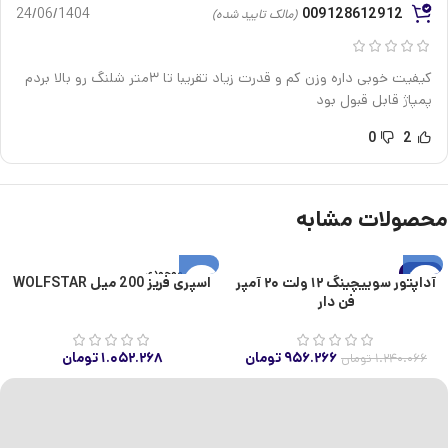
24/06/1404
009128612912
(مالک تایید شده)
کیفیت خوبی داره وزن کم و قدرت زیاد تقریبا تا ۳متر شلنگ رو بالا بردم
پمپاژ قابل قبول بود
0
2
محصولات مشابه
-23%
اتمام موجودی
آداپتور سوییچینگ ۱۲ ولت ۲۰ آمپر
اسپری فریز 200 میل WOLFSTAR
اتمام موجودی
فن دار
۹۵۶.۲۶۶
تومان
۱.۰۵۲.۲۶۸
تومان
۱.۲۴۰.۰۶۶
تومان