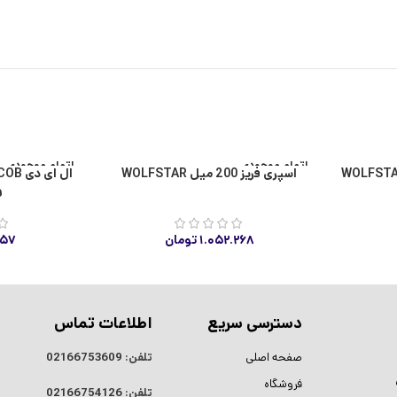
اتمام موجودی
اتمام موجودی
اسپری فریز 200 میل WOLFSTAR
و
۱.۰۵۲.۲۶۸
تومان
۱۵۷
دسترسی سریع
اطلاعات تماس
صفحه اصلی
تلفن:
02166753609
فروشگاه
تلفن:
02166754126