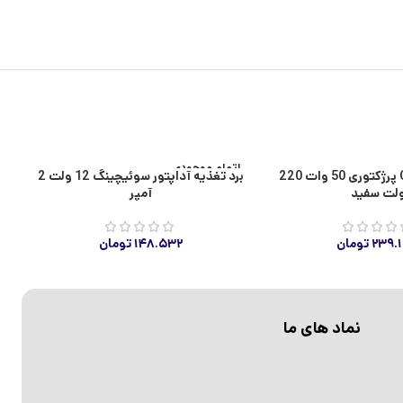
اتمام موجودی
ال ای دی COB پرژکتوری 50 وات 220
برد تغذیه آداپتور سوئیچینگ 12 ولت 2
لت سفید
آمپر
۲۳۹.
تومان
۱۴۸.۵۳۲
تومان
نماد های ما