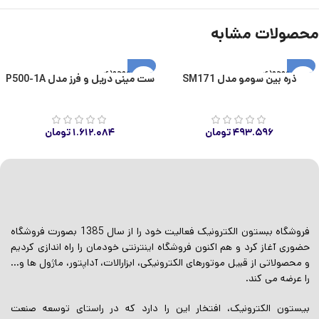
محصولات مشابه
اتمام موجودی
اتمام موجودی
ذره بین سومو مدل SM171
ست مینی دریل و فرز مدل P500-1A
۴۹۳.۵۹۶
تومان
۱.۶۱۲.۰۸۴
تومان
فروشگاه ببستون الکترونیک فعالیت خود را از سال 1385 بصورت فروشگاه
حضوری آغاز کرد و هم اکنون فروشگاه اینترنتی خودمان را راه اندازی کردیم
و محصولاتی از قبیل موتورهای الکترونیکی، ابزارالات، آداپتور، ماژول ها و…
را عرضه می کند.
بیستون الکترونیک، افتخار این را دارد که در راستای توسعه صنعت