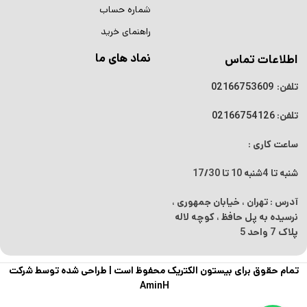
شماره حساب
راهنمای خرید
نماد های ما
اطلاعات تماس
تلفن:
02166753609
تلفن:
02166754126
ساعت کاری :
شنبه تا 4شنبه
10 تا 17/30
آدرس : تهران ، خیابان جمهوری ،
نرسیده به پل حافظ ، کوچه لاله
پلاک 7 واحد 5
تمام حقوق برای بیستون الکتریک محفوظ است |
طراحی شده توسط شرکت
AminH